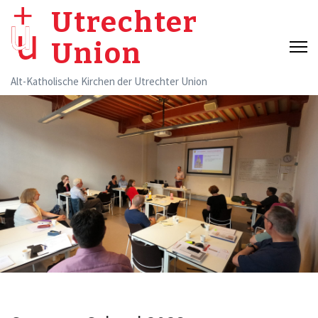
Skip
Utrechter
to
Union
content
(Press
Alt-Katholische Kirchen der Utrechter Union
Enter)