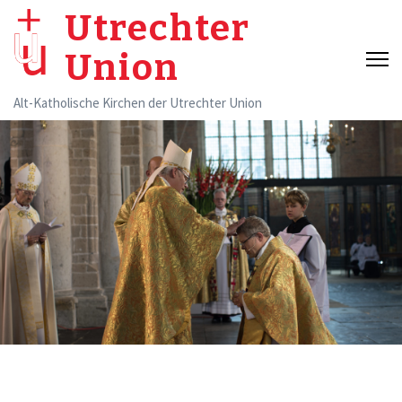
Skip
Utrechter
to
Union
content
(Press
Alt-Katholische Kirchen der Utrechter Union
Enter)