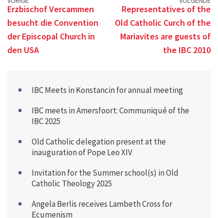
Posts
VORIGE
VOLGENDE
Erzbischof Vercammen
Representatives of the
navigation
besucht die Convention
Old Catholic Curch of the
der Episcopal Church in
Mariavites are guests of
den USA
the IBC 2010
IBC Meets in Konstancin for annual meeting
IBC meets in Amersfoort: Communiqué of the
IBC 2025
Old Catholic delegation present at the
inauguration of Pope Leo XIV
Invitation for the Summer school(s) in Old
Catholic Theology 2025
Angela Berlis receives Lambeth Cross for
Ecumenism