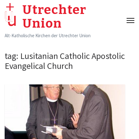
Skip
Utrechter
to
Union
content
(Press
Alt-Katholische Kirchen der Utrechter Union
Enter)
tag:
Lusitanian Catholic Apostolic
Evangelical Church