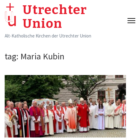
Skip
Utrechter
to
Union
content
(Press
Alt-Katholische Kirchen der Utrechter Union
Enter)
tag:
Maria Kubin