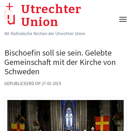
Skip
Utrechter
to
Union
content
(Press
Alt-Katholische Kirchen der Utrechter Union
Enter)
Bischoefin soll sie sein. Gelebte
Gemeinschaft mit der Kirche von
Schweden
GEPUBLICEERD OP
27-03-2019