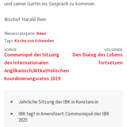
und seiner Gattin ins Gespräch zu kommen.
Bischof Harald Rein
Nieuwscategorie:
News
Tags:
Kirche von Schweden
Posts
VORIGE
VOLGENDE
Communiqué der Sitzung
Den Dialog des Lebens
navigation
des Internationalen
fortsetzen
Anglikanisch/Altkatholischen
Koordinierungsrates 2019
Jährliche Sitzung der IBK in Konstancin
IBK tagt in Amersfoort: Communiqué der IBK
2025